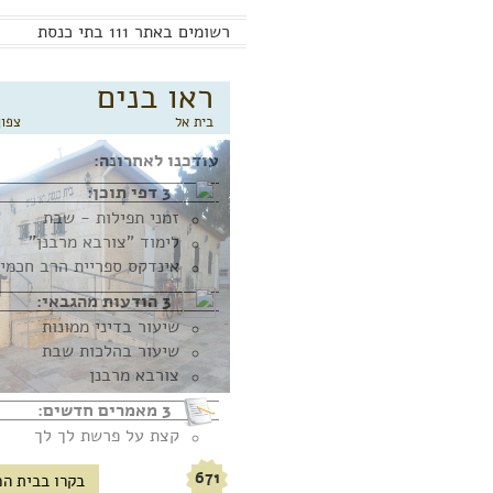
רשומים באתר 111 בתי כנסת
ראו בנים
בית אל
צפון
עודכנו לאחרונה:
3 דפי תוכן:
זמני תפילות - שבת
לימוד "צורבא מרבנן"
3 הודעות מהגבאי:
שיעור בדיני ממונות
שיעור בהלכות שבת
צורבא מרבנן
3 מאמרים חדשים:
קצת על פרשת לך לך
קצת על פרשת וירא
671
בקרו בבית הכ
קצת על פרשת חיי שרה