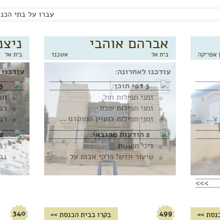
עברו על בתי הכנס
אברהם אוהבי
ניצנ
 אפריקה
בית אל
אשכנז
בית אל
עודכנו לאחרונה:
עודכנו 
3 דפי תוכן:
3 דפי תוכ
זמני תפילות חול
זמני תפילות שבת
אינדקס ספריית הרב חכמי צפון אפריקה
זמני תפילות למניין המוקדם - קיץ תשע"ט
רב
2 הודעות מהגבאי:
2 הודעות מהגבא
דיני ממונות
רב
שיעור חדש! פרקי אבות על פי פירוש המהר"ל
גב
>>>
340
499
נסת >>
בקרו בבית הכנסת >>