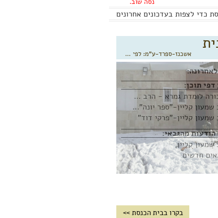
נסה שוב.
ת כדי לצפות בעדכונים אחרונים
ית
אשכנז-ספרד-ע"מ: לפי שליח ציבור
לאחרונה:
ן:
חבורה לומדת גמרא - הרב שמעון קליין
רב שמעון קליין-"ספר יונה"- 4 שיעורים
 שמעון קליין-"פרקי דוד"
י:
 שמעון קליין
אים חדשים
בקרו בבית הכנסת >>