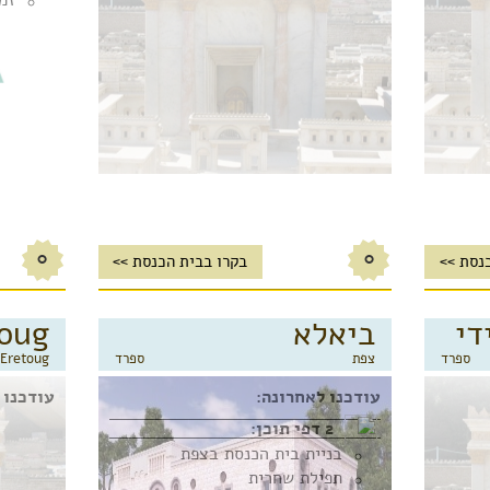
זמנ
0
0
נסת >>
בקרו בבית הכנסת >>
די
ביאלא
oug
ספרד
צפת
ספרד
Eretoug
עודכנו לאחרונה:
עודכנו 
2 דפי תוכן:
בניית בית הכנסת בצפת
תפילת שחרית