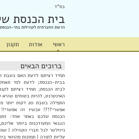
בס"ד
בית הכנסת של
הרשת החברתית לקהילות בתי-הכנסת
ראשי
אודות
תקנון
ברוכים הבאים
תמיד רציתם לדעת האם בשבת הק
בבית-הכנסת; לדעת למי תאחל
לבית הכנסת; תמיד רציתם לקנו
האינטרנט, להיות בטוחים שהיא ש
התפילה בשבת 20 דקות
אפשרי?!?! עכשיו זה אפשרי!!
הכנסת שלכם באתר אחד: זמני
הגבאי המעודכנות ביותר אליכם,
ניוזלטר לכל חברי הקהילה | שמחו
עליות לתורה | תמונות מהוואי בית