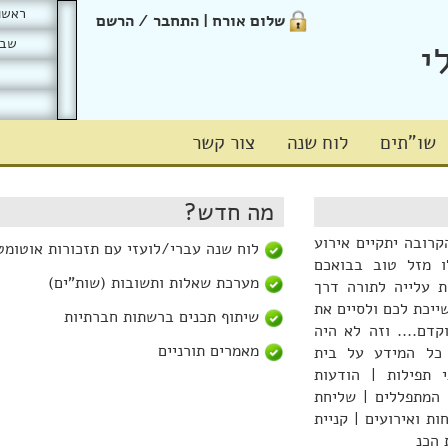
ראשון כ
שלום אורח | התחבר / הרשם
שבת
י
שו"תים
לוח שנה
צור קשר
מה חדש?
רובה יתקיים אירוע
לוח שנה עברי/לועזי עם תזכורות אוטומט
ו מזל טוב בבואכם
מערכת שאלות ותשובות (שות"ים)
ת עלייה לתורה דרך
ייכת לכם ולסיים את
שיתוף תכנים ברשתות חברתיות
 יותר מוקדם.... וזה לא היה
מאמרים תורניים
 כל המידע על בית
 תפילות | הודעות
 המתפללים | שליחת
ת ואירועים | קניית
 הכנ