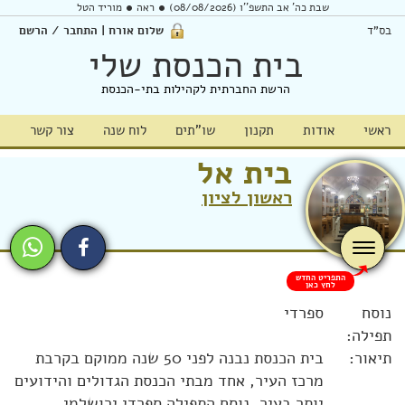
שבת כה' אב התשפ''ו (08/08/2026)
ראה
מוריד הטל
בס"ד
שלום אורח | התחבר / הרשם
בית הכנסת שלי
הרשת החברתית לקהילות בתי-הכנסת
ראשי
אודות
תקנון
שו"תים
לוח שנה
צור קשר
בית אל
ראשון לציון
התפריט החדש
לחץ כאן
נוסח
ספרדי
תפילה:
תיאור:
בית הכנסת נבנה לפני 50 שנה ממוקם בקרבת
מרכז העיר, אחד מבתי הכנסת הגדולים והידועים
יותר בעיר, נוסח התפילה ספרדי ירושלמי ,