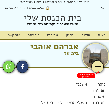
שישי כד' אב התשפ''ו (07/08/2026)
ראה
מוריד הטל
בס"ד
שלום אורח | התחבר / הרשם
בית הכנסת שלי
הרשת החברתית לקהילות בתי-הכנסת
ראשי
אודות
תקנון
שו"תים
לוח שנה
צור קשר
אברהם אוהבי
בית אל
דיני ממונות
עם הרב משה
חביב כל יום
חמישי בשעה 20:15
התפריט החדש
לחץ כאן
נוסח
אשכנז
שיעור חדש! פרקי אבות על פי פירוש המהר"ל
תפילה:
בכל יום חמישי
תיאור:
בשעה 20:00
כתובת:
מעגלי הראי'ה 13 ב בית אל