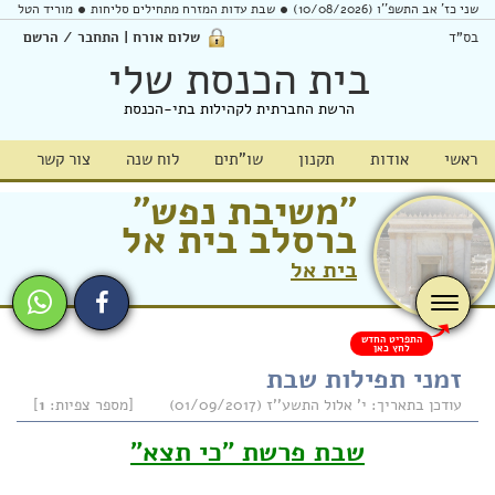
שני כז' אב התשפ''ו (10/08/2026)
שבת עדות המזרח מתחילים סליחות
מוריד הטל
בס"ד
שלום אורח | התחבר / הרשם
בית הכנסת שלי
הרשת החברתית לקהילות בתי-הכנסת
ראשי
אודות
תקנון
שו"תים
לוח שנה
צור קשר
"משיבת נפש"
ברסלב בית אל
בית אל
התפריט החדש
לחץ כאן
זמני תפילות שבת
עודכן בתאריך: י' אלול התשע''ז (01/09/2017)
[מספר צפיות:
1
]
שבת פרשת "כי תצא"