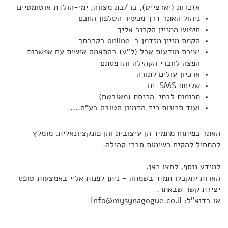
אזכרות (יארצייט), בר/בת מצווה, ימי-הולדת אוטומטיים
ניהול האתר דרך מכשיר הטלפון החכם
חיפוש המניין הקרוב אליך
הקמת מניין מזדמן ב-online בקרבתך
יצירת מודעות אבל (ל"ע) בהתאמה אישית עם אפשרות
הפצה לחברי הקהילה והדפסתם
ארכיון עולים לתורה
שליחת SMS-ים
תרומות לבתי-הכנסת (מאובטח)
ועוד תכונות כיד הדמיון הטובה בע"ה....
האתר בפיתוח מתמיד הן עיצובית והן פונקציונאלית. מומלץ
להתחיל להקים רשימות חברי קהילה.
למידע נוסף,
לחצו כאן
.
הארות יתקבלו תמיד בשמחה - ניתן לפנות אליי באמצעות
טופס
יצירת קשר
שבאתר.
או בדוא"ל:
Info@mysynagogue.co.il