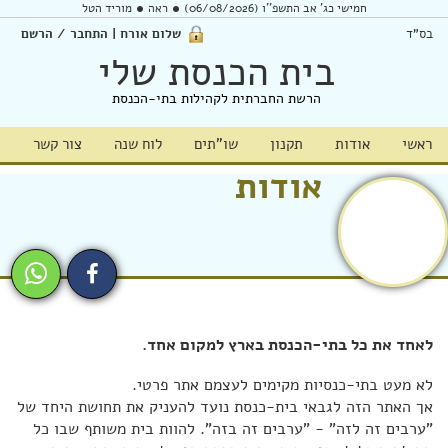
חמישי כג' אב התשפ''ו (06/08/2026)
ראה
מוריד הטל
בס"ד
שלום אורח | התחבר / הרשם
בית הכנסת שלי
הרשת החברתית לקהילות בתי-הכנסת
ראשי
אודות
תקנון
שו"תים
לוח שנה
צור קשר
אודות
לאחד את כל בתי-הכנסת בארץ למקום אחד.
לא מעט בתי-כנסיות מקימים לעצמם אתר פרטי.
אך האתר הזה לגבאי בית-כנסת נועד להעניק את תחושת היחד של
"ערבים זה לזה" - "ערבים זה בזה". להוות בית משותף שבו כל