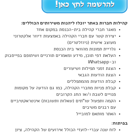
קהילות חברות באתר יוכלו ליהנות משירותים הכוללים:
מאגר חברי קהילת בית-הכנסת במקום אחד
יצירת קשר עם חברי הקהילה באמצעות דיוור אלקטרוני
מעוצב אישית (ניוזלטרים)
גלריית תמונות מהוואי בית הכנסת
העלאת דפי תוכן, מידע ומאמרים תורניים ושיתופם בפייסבוק
וב-Whatsapp
הצגת זמני תפילות ושיעורים
הצגת הודעות הגבאי
קבלת הודעות מהמתפללים
קבלת פניות מחברי הקהילה, כמו גם הודעה על מקומות
פנויים לשבת ו/או החג הקרובים
הקמה ותפעול שו"תים (שאלות ותשובות) אינטראקטיביים
עם רבנים משיבים
האתר מותאם למובייל
בפיתוח:
לוח שנה עברי-לועזי הכולל אירועים של הקהילה, ציון