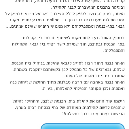
קהילה תוכל לשתף את הציבור הרחב בפעילויותיה, בחוויותיה
ובעיקר בתכנים המועברים לבני הקהילה.
האתר, בעיקרו, נועד לספק לכלל הציבור בישראל מידע מדוייק על
זמני תפילות מעודכנים בקרבתך ב- online. המידע יסופק מקרב
גבאי בתי-כנסת וממתפלליהם ולא ממנועי חיפוש שאינם אמינים....
בנוסף, האתר נועד לתת מקום לשיתוף חברתי בין קהילות
בתי-הכנסת ובתוכם, תוך שמירת קשר רציף בין גבאי-הקהילות
והמתפללים.
האתר נבנה מתוך רצון לסייע לגבאי קהילות בניהול בית הכנסת
שלהם, ובצרכים של כל מתפלל לכן בקשותכם יתקבלו בשמחה.
אנחנו בונים יחד מהותו של האתר.
האתר נבנה באהבה עם הרבה סבלנות מתוך תחושת שליחות כנה
ואמתית ולכן תקוותי ותפילתי להצלחתו, בע"ה.
רישמו עוד היום את קהילת בית-הכנסת שלכם, והתחילו להיות
שותפים לרשת קהילתית מאוחדת של בתי כנסיות רבים בארץ.
הרישום באתר אינו כרוך בתשלום!!