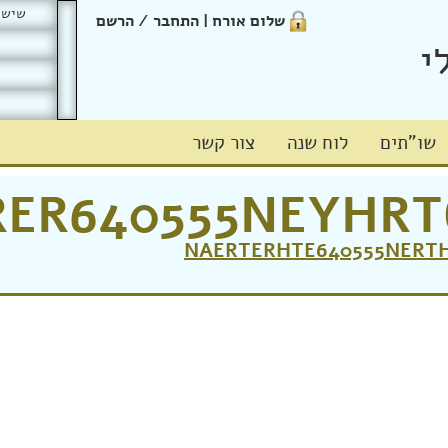
שישי כד
שלום אורח | התחבר / הרשם
י
שו"תים
לוח שנה
צור קשר
ER640555NEYHRT
NAERTERHTE640555NERT