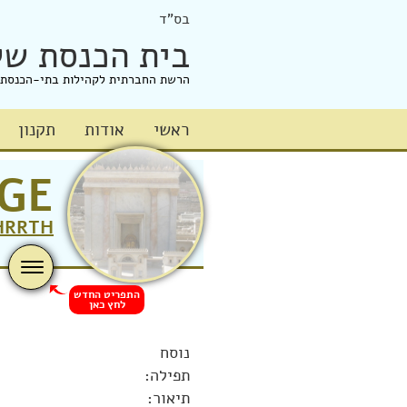
בס"ד
בית הכנסת של
הרשת החברתית לקהילות בתי-הכנסת
ראשי
אודות
תקנון
GE
HRRTH
התפריט החדש
לחץ כאן
נוסח
תפילה:
תיאור: