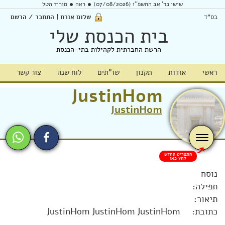
שישי כד' אב התשפ''ו (07/08/2026)
ראה
מוריד הטל
בס"ד
שלום אורח | התחבר / הרשם
בית הכנסת שלי
הרשת החברתית לקהילות בתי-הכנסת
ראשי
אודות
תקנון
שו"תים
לוח שנה
צור קשר
JustinHom
JustinHom
התפריט החדש
לחץ כאן
נוסח
תפילה:
תיאור:
כתובת:
JustinHom JustinHom JustinHom