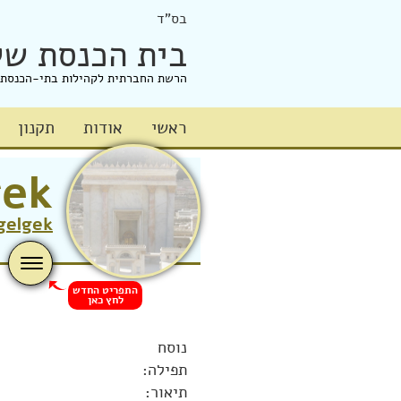
בס"ד
בית הכנסת של
הרשת החברתית לקהילות בתי-הכנסת
ראשי
אודות
תקנון
gek
gelgek
התפריט החדש
לחץ כאן
נוסח
תפילה:
תיאור: