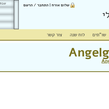
שבת כה'
שלום אורח | התחבר / הרשם
י
שו"תים
לוח שנה
צור קשר
Angel
An